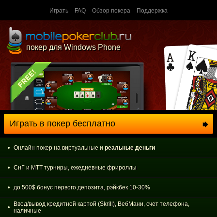
Играть
FAQ
Обзор покера
Поддержка
покер для Windows Phone
Играть в покер бесплатно
Онлайн покер на виртуальные и
реальные деньги
СнГ и МТТ турниры, ежедневные фрироллы
до 500$ бонус первого депозита, рэйкбек 10-30%
Ввод/вывод кредитной картой (Skrill), ВебМани, счет телефона,
наличные