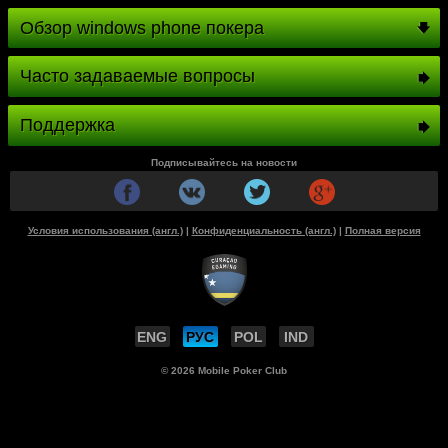
Обзор windows phone покера
Часто задаваемые вопросы
Поддержка
Подписывайтесь на новости
Условия использования (англ.)
|
Конфиденциальность (англ.)
|
Полная версия
Лобби
После входа в игру вы попадаете в лобби со списком столов и
турниров. Здесь же можно выбрать тип игры: на реальные или
игровые деньги, а также воспользоваться фильтром столов и
турниров.
ENG
РУС
POL
IND
© 2026 Mobile Poker Club