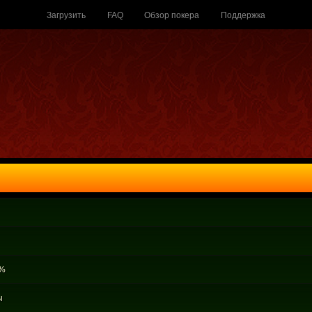
Загрузить
FAQ
Обзор покера
Поддержка
0%
ы