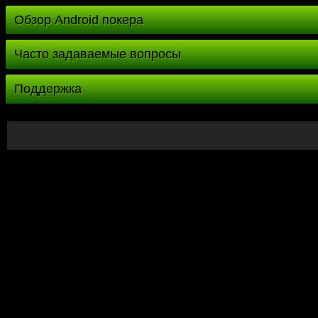
Обзор Android покера
Часто задаваемые вопросы
Поддержка
После входа в игру вы попадаете в лобби со списком столо